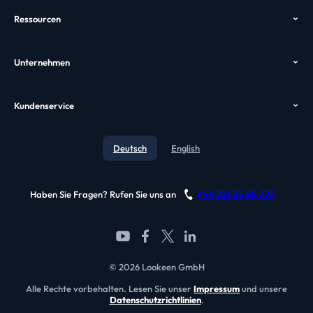
Preise
Ressourcen
Desktop Suche
Download
Hilfe
Enterprise Suche
Unternehmen
Case Study
VDI Suche
Wer wir sind
GPO
Alternativen
Kundenservice
Awards
Video
Kontakt
Testimonials
Deutsch
English
Blog
Referenzen
Support
Partner werden
+49 721 35 28 375
Haben Sie Fragen? Rufen Sie uns an
FAQ
© 2026 Lookeen GmbH
Alle Rechte vorbehalten. Lesen Sie unser
Impressum
und unsere
Datenschutzrichtlinien
.