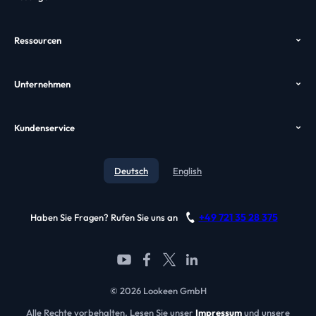
Outlook Suche
Preise
Ressourcen
Desktop Suche
Download
Hilfe
Enterprise Suche
Unternehmen
Case Study
VDI Suche
Wer wir sind
GPO
Alternativen
Kundenservice
Awards
Video
Kontakt
Testimonials
Deutsch
English
Blog
Referenzen
Support
Partner werden
+49 721 35 28 375
Haben Sie Fragen? Rufen Sie uns an
FAQ
© 2026 Lookeen GmbH
Alle Rechte vorbehalten. Lesen Sie unser
Impressum
und unsere