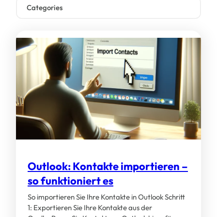
Categories
Allgemein (68)
Business & Produktivität (67)
Lookeen (11)
Lookeen Features (31)
MVP Most Valuable Professional (8)
News & Analysen (51)
Outlook (94)
Outlook: Kontakte importieren –
Tutorials (143)
so funktioniert es
Windows (50)
So importieren Sie Ihre Kontakte in Outlook Schritt
1: Exportieren Sie Ihre Kontakte aus der