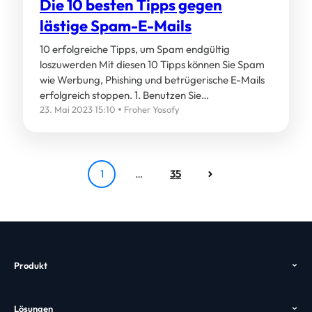
Die 10 besten Tipps gegen
lästige Spam-E-Mails
10 erfolgreiche Tipps, um Spam endgültig
loszuwerden Mit diesen 10 Tipps können Sie Spam
wie Werbung, Phishing und betrügerische E-Mails
erfolgreich stoppen. 1. Benutzen Sie…
23. Mai 2023 15:10
Froher Yosofy
1
…
35
Produkt
Überblick
Lösungen
Funktionen