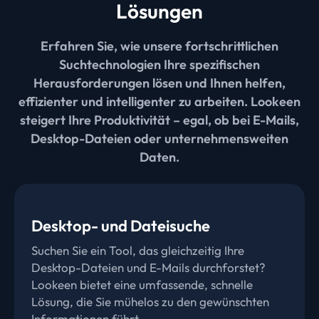
Lösungen
Erfahren Sie, wie unsere fortschrittlichen
Suchtechnologien Ihre spezifischen
Herausforderungen lösen und Ihnen helfen,
effizienter und intelligenter zu arbeiten. Lookeen
steigert Ihre Produktivität – egal, ob bei E-Mails,
Desktop-Dateien oder unternehmensweiten
Daten.
Desktop- und Dateisuche
Unternehmenssuche
Suchen Sie ein Tool, das gleichzeitig Ihre
Ineffiziente Suchvorgänge kosten Unternehmen
Desktop-Dateien und E-Mails durchforstet?
jedes Jahr Zeit und Geld. Mit Lookeen
Lookeen bietet eine umfassende, schnelle
optimieren Sie Ihre Suchprozesse und steigern
Lösung, die Sie mühelos zu den gewünschten
die Effizienz im gesamten Unternehmen.
Informationen führt.