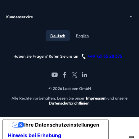
Wer wir sind
GPO
Alternativen
Kundenservice
Awards
Video
Kontakt
Testimonials
Deutsch
English
Blog
Referenzen
Support
Partner werden
+49 721 35 28 375
Haben Sie Fragen? Rufen Sie uns an
FAQ
© 2026 Lookeen GmbH
Alle Rechte vorbehalten. Lesen Sie unser
Impressum
und unsere
Datenschutzrichtlinien
.
Ihre Datenschutzeinstellungen
Hinweis bei Erhebung