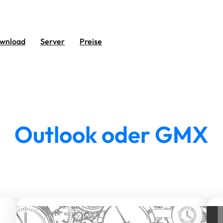
wnload
Server
Preise
Outlook oder GMX