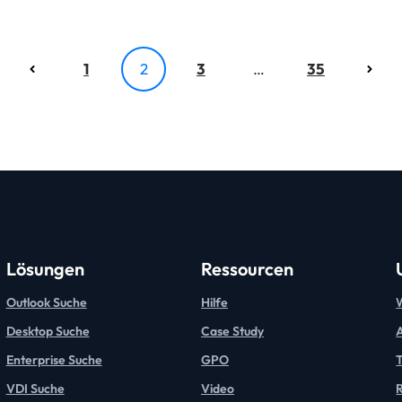
1
2
3
…
35
Lösungen
Ressourcen
Outlook Suche
Hilfe
W
Desktop Suche
Case Study
Enterprise Suche
GPO
T
VDI Suche
Video