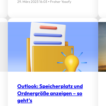
29. März 2023 16:03
Froher Yosofy
Outlook: Speicherplatz und
Ordnergröße anzeigen – so
geht’s